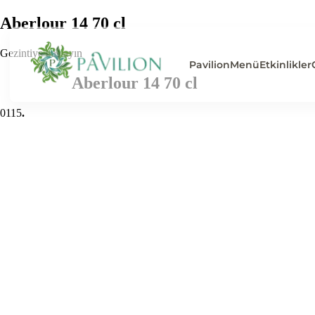
Aberlour 14 70 cl
Gezintiye başlayın
Pavilion
Menü
Etkinlikler
Aberlour 14 70 cl
0
115
.