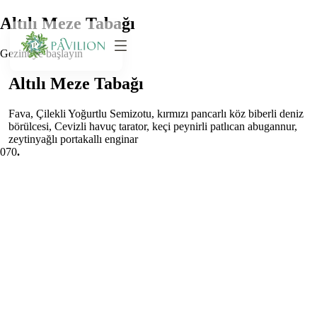
Altılı Meze Tabağı
Gezintiye başlayın
Altılı Meze Tabağı
Fava, Çilekli Yoğurtlu Semizotu, kırmızı pancarlı köz biberli deniz
börülcesi, Cevizli havuç tarator, keçi peynirli patlıcan abugannur,
zeytinyağlı portakallı enginar
0
70
.