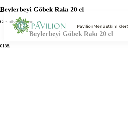
Beylerbeyi Göbek Rakı 20 cl
Gezintiye başlayın
Pavilion
Menü
Etkinlikler
Beylerbeyi Göbek Rakı 20 cl
0
188
.