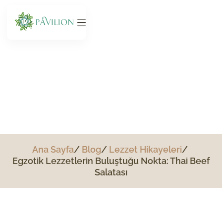
Egzotik Lezzetlerin
Buluştuğu Nokta: Thai Beef
Salatası
Ana Sayfa
Blog
Lezzet Hikayeleri
Egzotik Lezzetlerin Buluştuğu Nokta: Thai Beef
Salatası