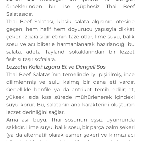
örneklerinden biri ise şüphesiz Thai Beef
Salatasıdır.
Thai Beef Salatası, klasik salata algısının ötesine
geçen, hem hafif hem doyurucu yapısıyla dikkat
çeker. Izgara sığır etinin taze otlar, lime suyu, balık
sosu ve acı biberle harmanlanarak hazırlandığı bu
salata, adeta Tayland sokaklarından bir lezzet
fısıltısı taşır sofralara.
Lezzetin Kalbi: Izgara Et ve Dengeli Sos
Thai Beef Salatası’nın temelinde iyi pişirilmiş, ince
dilimlenmiş ve sulu kalmış bir dana eti vardır.
Genellikle bonfile ya da antrikot tercih edilir; et,
yüksek ısıda kısa sürede mühürlenerek içindeki
suyu korur. Bu, salatanın ana karakterini oluşturan
lezzet derinliğini sağlar.
Ama asıl büyü, Thai sosunun eşsiz uyumunda
saklıdır. Lime suyu, balık sosu, bir parça palm şekeri
(ya da alternatif olarak esmer şeker) ve kırmızı acı