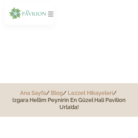
Izgara Hellim Peynirin En
Güzel Hali Pavilion Urla’da!
Ana Sayfa
Blog
Lezzet Hikayeleri
Izgara Hellim Peynirin En Güzel Hali Pavilion
Urla’da!