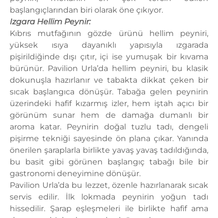
başlangıçlarından biri olarak öne çıkıyor.
Izgara Hellim Peynir:
Kıbrıs mutfağının gözde ürünü hellim peyniri,
yüksek ısıya dayanıklı yapısıyla ızgarada
pişirildiğinde dışı çıtır, içi ise yumuşak bir kıvama
bürünür. Pavilion Urla’da hellim peyniri, bu klasik
dokunuşla hazırlanır ve tabakta dikkat çeken bir
sıcak başlangıca dönüşür. Tabağa gelen peynirin
üzerindeki hafif kızarmış izler, hem iştah açıcı bir
görünüm sunar hem de damağa dumanlı bir
aroma katar. Peynirin doğal tuzlu tadı, dengeli
pişirme tekniği sayesinde ön plana çıkar. Yanında
önerilen şaraplarla birlikte yavaş yavaş tadıldığında,
bu basit gibi görünen başlangıç tabağı bile bir
gastronomi deneyimine dönüşür.
Pavilion Urla’da bu lezzet, özenle hazırlanarak sıcak
servis edilir. İlk lokmada peynirin yoğun tadı
hissedilir. Şarap eşleşmeleri ile birlikte hafif ama