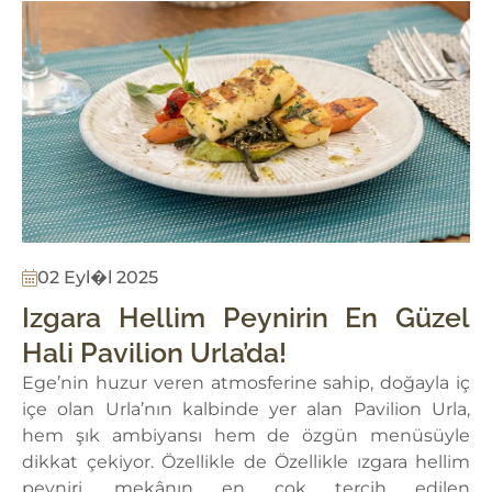
02 Eyl�l 2025
Izgara Hellim Peynirin En Güzel
Hali Pavilion Urla’da!
Ege’nin huzur veren atmosferine sahip, doğayla iç
içe olan Urla’nın kalbinde yer alan Pavilion Urla,
hem şık ambiyansı hem de özgün menüsüyle
dikkat çekiyor. Özellikle de Özellikle ızgara hellim
peyniri, mekânın en çok tercih edilen