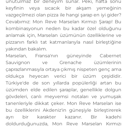
unutulmaz bir deneyim sunar. Peki, hafta sonu
keyfinin veya sıcacık bir akşam yemeğinin
vazgeçilmezi olan pizza ile hangi şarap en iyi gider?
Cevabımız: Mon Reve Marselan Kırmızı Şarap! Bu
kombinasyonun neden bu kadar özel olduğunu
anlamak için, Marselan üzümünün özelliklerine ve
pizzanın farklı tat katmanlarıyla nasıl birleştiğine
yakından bakalım.
Marselan, Fransa'nın güneyinde Cabernet
Sauvignon ve Grenache üzümlerinin
çaprazlanmasıyla ortaya çıkmış nispeten genç ama
oldukça heyecan verici bir üzüm çeşididir.
Türkiye'de de son yıllarda popülerliği artan bu
üzümden elde edilen şaraplar, genellikle dolgun
gövdeleri, canlı meyvemsi notaları ve yumuşak
tanenleriyle dikkat çeker. Mon Reve Marselan ise
bu özelliklerini Akdeniz'in güneşiyle birleştirerek
ayrı bir karakter kazanır. Bir kadehi
doldurduğunuzda, Mon Reve Marselan Kırmızı