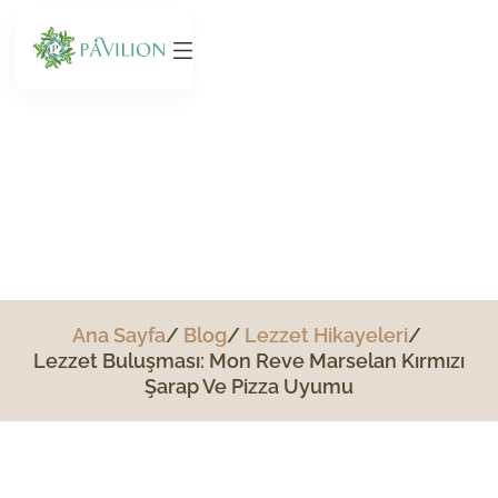
Lezzet Buluşması: Mon Reve
Marselan Kırmızı Şarap Ve
Pizza Uyumu
Ana Sayfa
Blog
Lezzet Hikayeleri
Lezzet Buluşması: Mon Reve Marselan Kırmızı
Şarap Ve Pizza Uyumu