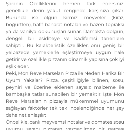
Şarabın Özelliklerini hemen fark edersiniz:
genellikle derin yakut renginde karşınıza çıkar.
Burunda ise olgun kırmızı meyveler (kiraz,
böğürtlen), hafif baharat notaları ve bazen topraksı
ya da vanilya dokunuşları sunar. Damakta dolgun,
dengeli bir asiditeye ve kadifemsi tanenlere
sahiptir. Bu karakteristik özellikler, onu geniş bir
yelpazede yemeklerle eşleştirmeye uygun hale
getirir ve özellikle pizzanın dinamik yapısına çok iyi
eşlik eder.
Peki, Mon Reve Marselan Pizza ile Neden Harika Bir
Uyum Yakalar? Pizza, çeşitliliğiyle bilinen, sosu,
peyniri ve üzerine eklenen sayısız malzeme ile
bambaşka tatlar sunabilen bir yemektir. İşte Mon
Reve Marselan'ın pizzayla mükemmel uyumunu
sağlayan faktörler tek tek incelendiğinde her şey
daha net anlaşılır:
Öncelikle, canlı meyvemsi notalar ve domates sosu
uyumu şarabı pizzanın vazgeçilmez bir parçası