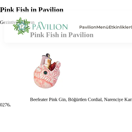
Pink Fish in Pavilion
Gezintiye başlayın
Pavilion
Menü
Etkinlikler
Pink Fish in Pavilion
Beefeater Pink Gin, Böğürtlen Cordial, Narenciye Kar
0
276
.