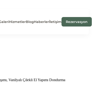
Galeri
Hizmetler
Blog
Haberler
İletişim
Rezervasyon
ışımı, Vanilyalı Çilekli El Yapımı Dondurma