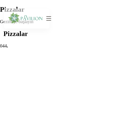
Pizzalar
Gezintiye başlayın
Pizzalar
0
44
.