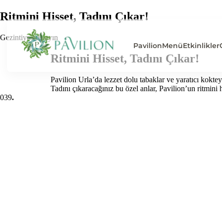
Ritmini Hisset, Tadını Çıkar!
Gezintiye başlayın
Pavilion
Menü
Etkinlikler
Ritmini Hisset, Tadını Çıkar!
Pavilion Urla’da lezzet dolu tabaklar ve yaratıcı kokt
Tadını çıkaracağınız bu özel anlar, Pavilion’un ritmini h
0
39
.