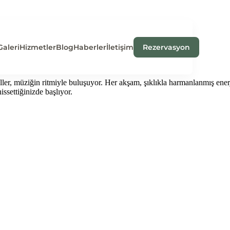
Galeri
Hizmetler
Blog
Haberler
İletişim
Rezervasyon
eyller, müziğin ritmiyle buluşuyor. Her akşam, şıklıkla harmanlanmış en
issettiğinizde başlıyor.