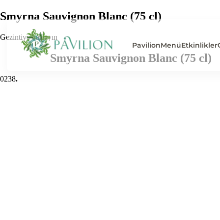
Smyrna Sauvignon Blanc (75 cl)
Gezintiye başlayın
Pavilion
Menü
Etkinlikler
Smyrna Sauvignon Blanc (75 cl)
0
238
.