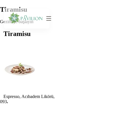
Tiramisu
Gezintiye başlayın
Tiramisu
Espresso, Acıbadem Likörü,
0
93
.