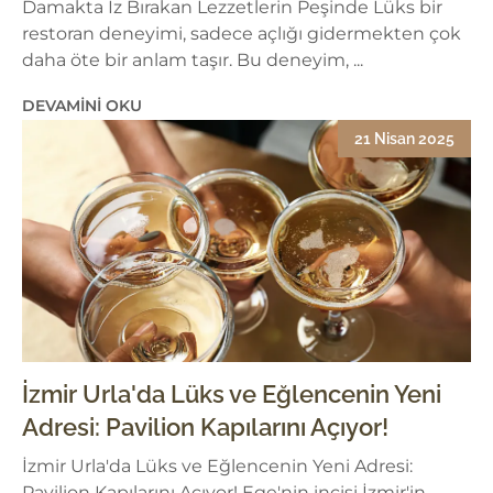
Damakta İz Bırakan Lezzetlerin Peşinde Lüks bir
restoran deneyimi, sadece açlığı gidermekten çok
daha öte bir anlam taşır. Bu deneyim, ...
DEVAMINI OKU
21 Nisan 2025
İzmir Urla'da Lüks ve Eğlencenin Yeni
Adresi: Pavilion Kapılarını Açıyor!
İzmir Urla'da Lüks ve Eğlencenin Yeni Adresi:
Pavilion Kapılarını Açıyor! Ege'nin incisi İzmir'in