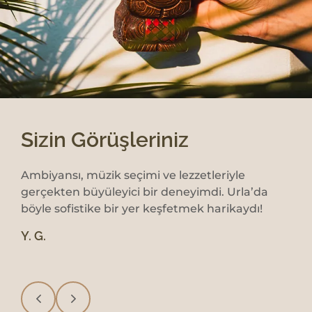
Sizin Görüşleriniz
Ambiyansı, müzik seçimi ve lezzetleriyle
Her
gerçekten büyüleyici bir deneyimdi. Urla’da
tad
böyle sofistike bir yer keşfetmek harikaydı!
mek
unu
Y. G.
A. F