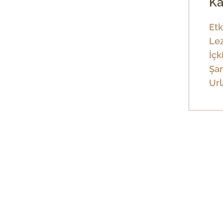
Ka
Etk
Lez
İçk
Şar
Url