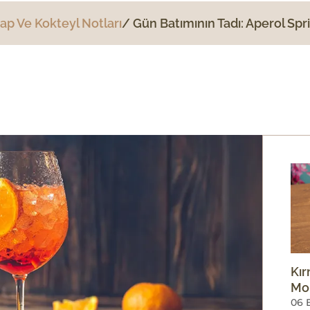
ap Ve Kokteyl Notları
Gün Batımının Tadı: Aperol Spr
Kır
Mo
06 