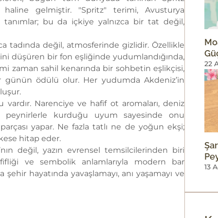
haline gelmiştir. "Spritz" terimi, Avusturya
tanımlar; bu da içkiye yalnızca bir tat değil,
Moa
ca tadında değil, atmosferinde gizlidir. Özellikle
Gü
ini düşüren bir fon eşliğinde yudumlandığında,
22 
mi zaman sahil kenarında bir sohbetin eşlikçisi,
r günün ödülü olur. Her yudumda Akdeniz’in
luşur.
 vardır. Narenciye ve hafif ot aromaları, deniz
tik peynirlerle kurduğu uyum sayesinde onu
 parçası yapar. Ne fazla tatlı ne de yoğun ekşi;
ese hitap eder.
Şar
a’nın değil, yazın evrensel temsilcilerinden biri
Pey
afifliği ve sembolik anlamlarıyla modern bar
13 
a şehir hayatında yavaşlamayı, anı yaşamayı ve