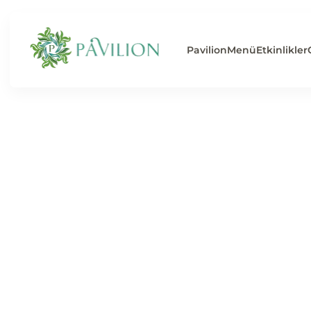
Pavilion
Menü
Etkinlikler
Gün Batımının Ta