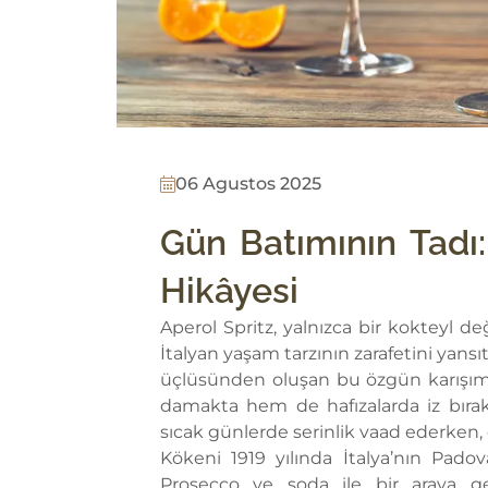
06 Agustos 2025
Gün Batımının Tadı:
Hikâyesi
Aperol Spritz, yalnızca bir kokteyl de
İtalyan yaşam tarzının zarafetini yansı
üçlüsünden oluşan bu özgün karışım, 
damakta hem de hafızalarda iz bırakır
sıcak günlerde serinlik vaad ederken, 
Kökeni 1919 yılında İtalya’nın Pado
Prosecco ve soda ile bir araya 