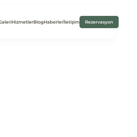
Galeri
Hizmetler
Blog
Haberler
İletişim
Rezervasyon
dı: Aperol Spritz’in