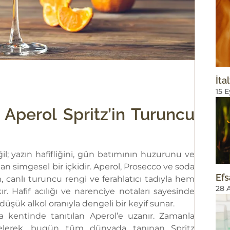
İta
15 
 Aperol Spritz’in Turuncu
ğil; yazın hafifliğini, gün batımının huzurunu ve
tan simgesel bir içkidir. Aperol, Prosecco ve soda
Efs
canlı turuncu rengi ve ferahlatıcı tadıyla hem
28 
. Hafif acılığı ve narenciye notaları sayesinde
düşük alkol oranıyla dengeli bir keyif sunar.
va kentinde tanıtılan Aperol’e uzanır. Zamanla
gelerek, bugün tüm dünyada tanınan Spritz