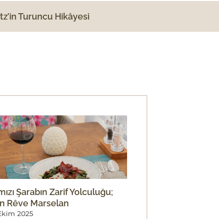
itz’in Turuncu Hikâyesi
mızı Şarabın Zarif Yolculuğu;
n Rêve Marselan
Ekim 2025