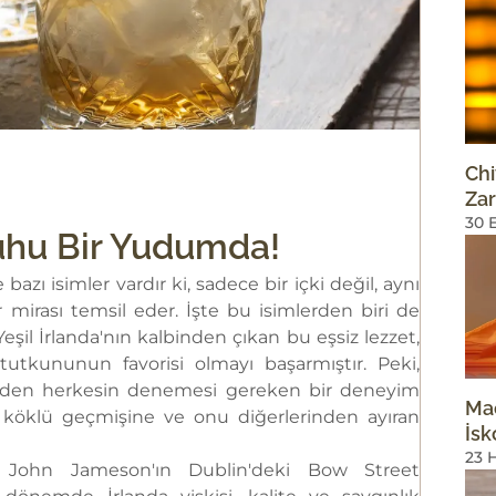
Chi
Zar
30 
uhu Bir Yudumda!
azı isimler vardır ki, sadece bir içki değil, aynı
 mirası temsil eder. İşte bu isimlerden biri de
Yeşil İrlanda'nın kalbinden çıkan bu eşsiz lezzet,
tutkununun favorisi olmayı başarmıştır. Peki,
neden herkesin denemesi gereken bir deneyim
Mac
köklü geçmişine ve onu diğerlerinden ayıran
İsk
23 
da John Jameson'ın Dublin'deki Bow Street