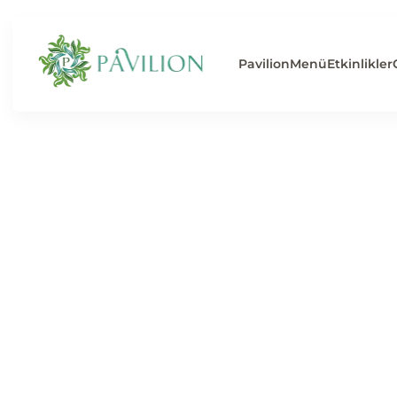
Pavilion
Menü
Etkinlikler
Jameson: