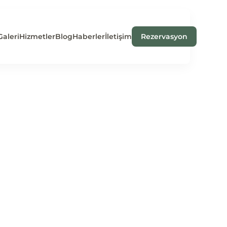
Galeri
Hizmetler
Blog
Haberler
İletişim
Rezervasyon
 İrlanda Ruhu Bir