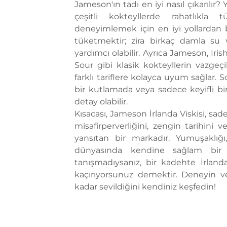
Jameson'ın tadı en iyi nasıl çıkarılır
çeşitli kokteyllerde rahatlıkla t
deneyimlemek için en iyi yollardan
tüketmektir; zira birkaç damla su 
yardımcı olabilir. Ayrıca Jameson, I
Sour gibi klasik kokteyllerin vazgeç
farklı tariflere kolayca uyum sağlar. 
bir kutlamada veya sadece keyifli b
detay olabilir.
Kısacası, Jameson İrlanda Viskisi, sad
misafirperverliğini, zengin tarihini
yansıtan bir markadır. Yumuşaklığı
dünyasında kendine sağlam bir 
tanışmadıysanız, bir kadehte İrlan
kaçırıyorsunuz demektir. Deneyin 
kadar sevildiğini kendiniz keşfedin!