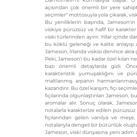
Damıtımevi'ni kurmasıyla başlar. O
açısından çok önemli bir yere sahip
seçimler" mottosuyla yola çıkarak, vis
Bu yeniliklerin başında, Jameson'ı
viskiye pürüzsüz ve hafif bir karakter
viski türlerinden ayırır. Yıllar içind
bu köklü geleneği ve kalite anlayışı
Jameson, İrlanda viskisi denince akla g
Peki, Jameson'ı bu kadar özel kılan n
bazı önemli detaylarda gizli. Önc
karakteristik yumuşaklığını ve pür
maltlanmış arpanın harmanlanmasıyla
kazandırır. Bu özel karışım, fıçı seçiml
fıçılarında olgunlaştırılan Jameson, bu
aromalar alır. Sonuç olarak, Jameson
notalarla karakterize edilen pürüzsüz 
fıçılarından gelen vanilya ve meşe,
notalarıyla dengeli bir bütünlük oluşt
Jameson, viski dünyasına yeni adım ata