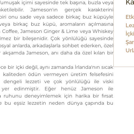
Ka
? Yumuşak içimi sayesinde tek başına, buzla veya
üketilebilir. Jameson'ın gerçek karakterini
Etk
 biri onu sade veya sadece birkaç buz küpüyle
veya birkaç buz küpü, aromaların açılmasına
Lez
rish Coffee, Jameson Ginger & Lime veya Whiskey
İçk
ilmez bir bileşenidir. Çok yönlülüğü sayesinde
Şar
Sosyal anlarda, arkadaşlarla sohbet ederken, özel
Url
ir akşamda Jameson, anı daha da özel kılan bir
ece bir içki değil, aynı zamanda İrlanda'nın sıcak
 ve kaliteden ödün vermeyen üretim felsefesini
, dengeli lezzeti ve çok yönlülüğü ile viski
yer edinmiştir. Eğer henüz Jameson ile
da ruhunu deneyimlemek için harika bir fırsat
ve bu eşsiz lezzetin neden dünya çapında bu