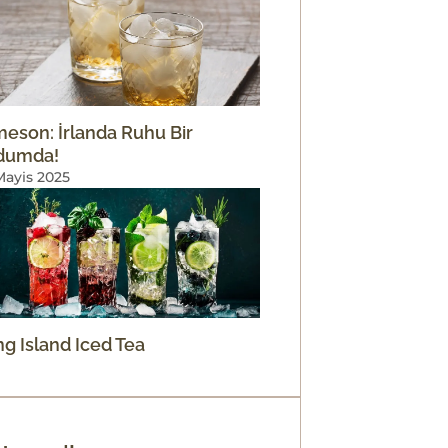
eson: İrlanda Ruhu Bir
dumda!
Mayis 2025
g Island Iced Tea