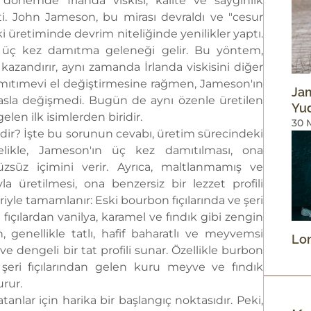
 dönemde İrlanda viskisi, kalite ve saygınlık
ti. John Jameson, bu mirası devraldı ve "cesur
ki üretiminde devrim niteliğinde yenilikler yaptı.
n üç kez damıtma geleneği gelir. Bu yöntem,
 kazandırır, aynı zamanda İrlanda viskisini diğer
e damıtımevi el değiştirmesine rağmen, Jameson'ın
Jam
 asla değişmedi. Bugün de aynı özenle üretilen
Yu
elen ilk isimlerden biridir.
30 
edir? İşte bu sorunun cevabı, üretim sürecindeki
elikle, Jameson'ın üç kez damıtılması, ona
üzsüz içimini verir. Ayrıca, maltlanmamış ve
 üretilmesi, ona benzersiz bir lezzet profili
eriyle tamamlanır: Eski bourbon fıçılarında ve şeri
 fıçılardan vanilya, karamel ve fındık gibi zengin
, genellikle tatlı, hafif baharatlı ve meyvemsi
Lon
ve dengeli bir tat profili sunar. Özellikle burbon
 şeri fıçılarından gelen kuru meyve ve fındık
urur.
nlar için harika bir başlangıç noktasıdır. Peki,