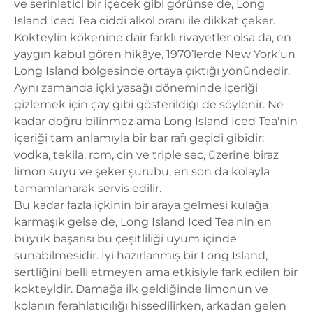
ve serinletici bir içecek gibi görünse de, Long
Island Iced Tea ciddi alkol oranı ile dikkat çeker.
Kokteylin kökenine dair farklı rivayetler olsa da, en
yaygın kabul gören hikâye, 1970’lerde New York’un
Long Island bölgesinde ortaya çıktığı yönündedir.
Aynı zamanda içki yasağı döneminde içeriği
gizlemek için çay gibi gösterildiği de söylenir. Ne
kadar doğru bilinmez ama Long Island Iced Tea'nin
içeriği tam anlamıyla bir bar rafı geçidi gibidir:
vodka, tekila, rom, cin ve triple sec, üzerine biraz
limon suyu ve şeker şurubu, en son da kolayla
tamamlanarak servis edilir.
Bu kadar fazla içkinin bir araya gelmesi kulağa
karmaşık gelse de, Long Island Iced Tea'nin en
büyük başarısı bu çeşitliliği uyum içinde
sunabilmesidir. İyi hazırlanmış bir Long Island,
sertliğini belli etmeyen ama etkisiyle fark edilen bir
kokteyldir. Damağa ilk geldiğinde limonun ve
kolanın ferahlatıcılığı hissedilirken, arkadan gelen