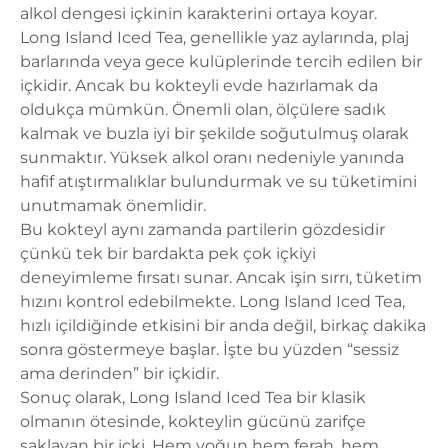
alkol dengesi içkinin karakterini ortaya koyar.
Long Island Iced Tea, genellikle yaz aylarında, plaj
barlarında veya gece kulüplerinde tercih edilen bir
içkidir. Ancak bu kokteyli evde hazırlamak da
oldukça mümkün. Önemli olan, ölçülere sadık
kalmak ve buzla iyi bir şekilde soğutulmuş olarak
sunmaktır. Yüksek alkol oranı nedeniyle yanında
hafif atıştırmalıklar bulundurmak ve su tüketimini
unutmamak önemlidir.
Bu kokteyl aynı zamanda partilerin gözdesidir
çünkü tek bir bardakta pek çok içkiyi
deneyimleme fırsatı sunar. Ancak işin sırrı, tüketim
hızını kontrol edebilmekte. Long Island Iced Tea,
hızlı içildiğinde etkisini bir anda değil, birkaç dakika
sonra göstermeye başlar. İşte bu yüzden “sessiz
ama derinden” bir içkidir.
Sonuç olarak, Long Island Iced Tea bir klasik
olmanın ötesinde, kokteylin gücünü zarifçe
saklayan bir içki. Hem yoğun hem ferah, hem